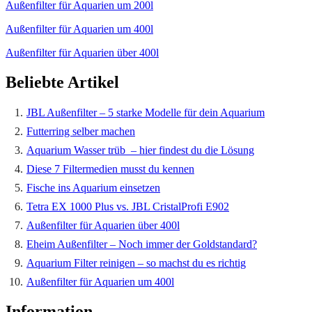
Außenfilter für Aquarien um 200l
Außenfilter für Aquarien um 400l
Außenfilter für Aquarien über 400l
Beliebte Artikel
1.
JBL Außenfilter – 5 starke Modelle für dein Aquarium
2.
Futterring selber machen
3.
Aquarium Wasser trüb – hier findest du die Lösung
4.
Diese 7 Filtermedien musst du kennen
5.
Fische ins Aquarium einsetzen
6.
Tetra EX 1000 Plus vs. JBL CristalProfi E902
7.
Außenfilter für Aquarien über 400l
8.
Eheim Außenfilter – Noch immer der Goldstandard?
9.
Aquarium Filter reinigen – so machst du es richtig
10.
Außenfilter für Aquarien um 400l
Information