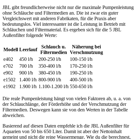
JBL gibt freundlicherweise nicht nur die maximale Pumpenleistung
ohne Schläuche und Filtermedien an. Die ist zwar ein guter
Vergleichswert mit anderen Fabrikaten, für die Praxis aber
bedeutungslos. Viel interessanter ist die Leistung in Betrieb mit
Schläuchen und Filtermaterial. Es ergeben sich für die 5 JBL
Außenfilter folgende Werte:
Schlauch u.
Näherung bei
Modell
Leerlauf
Filtermedien
Verschmutzung
e402
450 l/h
200-250 l/h
100-150 l/h
e702
700 l/h
350-400 l/h
170-250 l/h
e902
900 l/h
380-450 l/h
190-250 l/h
e1502
1.400 l/h
800-900 l/h
400-500 l/h
e1902
1.900 l/h
1.100-1.200 l/h
550-650 l/h
Die reale Pumpenleistung hängt von vielen Faktoren ab, u. a. von
der Schlauchlänge, der Förderhöhe und der Verschmutzung der
Filtermedien. Deswegen kann sie von den Werten in der Tabelle
abweichen.
Basierend auf diesen Daten empfehle ich die JBL Außenfilter für
Aquarien von 50 bis 650 Liter. Damit ist aber der Nettoinhalt
gemeint und nicht die reine Wassermenge. Wie du die berechnest,