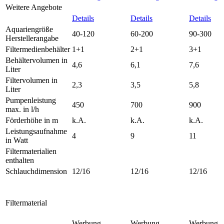
Weitere Angebote
Details
Details
Details
Aquariengröße
40-120
60-200
90-300
Herstellerangabe
Filtermedienbehälter
1+1
2+1
3+1
Behältervolumen in
4,6
6,1
7,6
Liter
Filtervolumen in
2,3
3,5
5,8
Liter
Pumpenleistung
450
700
900
max. in l/h
Förderhöhe in m
k.A.
k.A.
k.A.
Leistungsaufnahme
4
9
11
in Watt
Filtermaterialien
enthalten
Schlauchdimension
12/16
12/16
12/16
Filtermaterial
Werbung
Werbung
Werbung