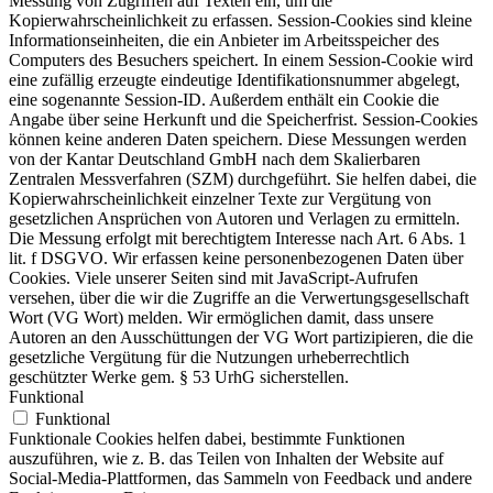
Messung von Zugriffen auf Texten ein, um die
Kopierwahrscheinlichkeit zu erfassen. Session-Cookies sind kleine
Informationseinheiten, die ein Anbieter im Arbeitsspeicher des
Computers des Besuchers speichert. In einem Session-Cookie wird
eine zufällig erzeugte eindeutige Identifikationsnummer abgelegt,
eine sogenannte Session-ID. Außerdem enthält ein Cookie die
Angabe über seine Herkunft und die Speicherfrist. Session-Cookies
können keine anderen Daten speichern. Diese Messungen werden
von der Kantar Deutschland GmbH nach dem Skalierbaren
Zentralen Messverfahren (SZM) durchgeführt. Sie helfen dabei, die
Kopierwahrscheinlichkeit einzelner Texte zur Vergütung von
gesetzlichen Ansprüchen von Autoren und Verlagen zu ermitteln.
Die Messung erfolgt mit berechtigtem Interesse nach Art. 6 Abs. 1
lit. f DSGVO. Wir erfassen keine personenbezogenen Daten über
Cookies. Viele unserer Seiten sind mit JavaScript-Aufrufen
versehen, über die wir die Zugriffe an die Verwertungsgesellschaft
Wort (VG Wort) melden. Wir ermöglichen damit, dass unsere
Autoren an den Ausschüttungen der VG Wort partizipieren, die die
gesetzliche Vergütung für die Nutzungen urheberrechtlich
geschützter Werke gem. § 53 UrhG sicherstellen.
Funktional
Funktional
Funktionale Cookies helfen dabei, bestimmte Funktionen
auszuführen, wie z. B. das Teilen von Inhalten der Website auf
Social-Media-Plattformen, das Sammeln von Feedback und andere