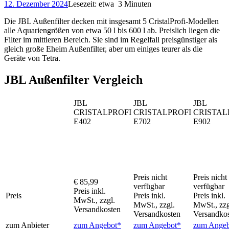
12. Dezember 2024
Lesezeit: etwa 3 Minuten
Die JBL Außenfilter decken mit insgesamt 5 CristalProfi-Modellen
alle Aquariengrößen von etwa 50 l bis 600 l ab. Preislich liegen die
Filter im mittleren Bereich. Sie sind im Regelfall preisgünstiger als
gleich große Eheim Außenfilter, aber um einiges teurer als die
Geräte von Tetra.
JBL Außenfilter Vergleich
JBL
JBL
JBL
CRISTALPROFI
CRISTALPROFI
CRISTAL
E402
E702
E902
Preis nicht
Preis nicht
€ 85,99
verfügbar
verfügbar
Preis inkl.
Preis
Preis inkl.
Preis inkl.
MwSt., zzgl.
MwSt., zzgl.
MwSt., zzg
Versandkosten
Versandkosten
Versandko
zum Anbieter
zum Angebot*
zum Angebot*
zum Angeb