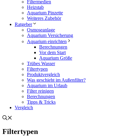
Filtermedien
Heizstab
Aquarium Pinzette
Weiteres Zubehör
Ratgeber
Osmoseanlage
Aquarium Versicherung
Aquarium einrichten
Berechnungen
Vor dem Start
Aquarium Größe
Trübes Wasser
Filtertypen
Produktvergleich
Was geschieht im Außenfilter?
Aquarium im Urlaub
Filter reinigen
Berechnungen
Tipps & Tricks
Vergleich
Filtertypen