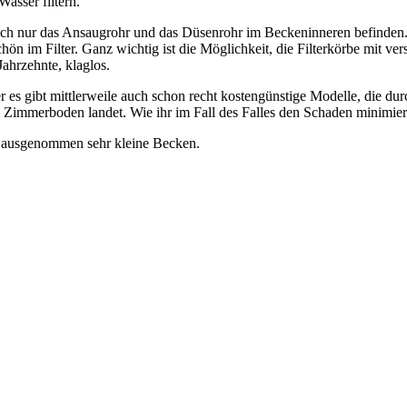
asser filtern.
ich nur das Ansaugrohr und das Düsenrohr im Beckeninneren befinden. 
n im Filter. Ganz wichtig ist die Möglichkeit, die Filterkörbe mit vers
ahrzehnte, klaglos.
ber es gibt mittlerweile auch schon recht kostengünstige Modelle, die d
m Zimmerboden landet. Wie ihr im Fall des Falles den Schaden minimie
n, ausgenommen sehr kleine Becken.