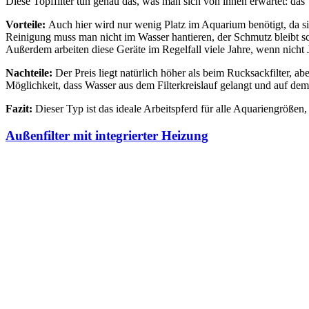
Diese Topffilter tun genau das, was man sich von ihnen erwartet: das W
Vorteile:
Auch hier wird nur wenig Platz im Aquarium benötigt, da s
Reinigung muss man nicht im Wasser hantieren, der Schmutz bleibt schö
Außerdem arbeiten diese Geräte im Regelfall viele Jahre, wenn nicht J
Nachteile:
Der Preis liegt natürlich höher als beim Rucksackfilter, a
Möglichkeit, dass Wasser aus dem Filterkreislauf gelangt und auf de
Fazit:
Dieser Typ ist das ideale Arbeitspferd für alle Aquariengröße
Außenfilter mit integrierter Heizung