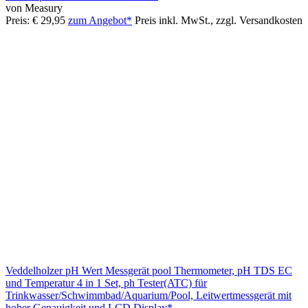
von Measury
Preis: € 29,95
zum Angebot*
Preis inkl. MwSt., zzgl. Versandkosten
Veddelholzer pH Wert Messgerät pool Thermometer, pH TDS EC
und Temperatur 4 in 1 Set, ph Tester(ATC) für
Trinkwasser/Schwimmbad/Aquarium/Pool, Leitwertmessgerät mit
hoher Genauigkeit und LCD Display*