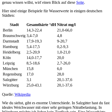
genau wissen willst, wirf einen Blick auf diese
Seite
.
Hier sind einige Beispiele für Wasserwerte in einigen deutschen
Städten:
Stadt
Gesamthärte °dH
Nitrat mg/l
Berlin
14,3-22,4
21,0-66,0
Braunschweig
3,4-7,0
4,8
Darmstadt
17,9-19,3
9-20,7
Hamburg
5,4-17,5
0,2-9,3
Heidelberg
2,5-20,9
1,0-21,0
Köln
14,0-17,7
20,0
Leipzig
8,5-18,6
2,7-26,0
München
15,8
6,0
Regensburg
17,0
28,0
Salzgitter
3,1
20,1-37,6
Würzburg
25,0-43,1
20,1-37,6
Quelle:
Wikipedia
Wie du siehst, gibt es enorme Unterschiede. In Salzgitter hast du fast
ideales Weichwasser mit einer sehr geringen Nitratbelastung. In
Würzburg möchte ich lieber kein Zierfisch sein. Eine Wasserhärte