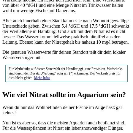
von über 40 °dGH und eine Menge Nitrat im Trinkwasser halten
wohl nur wenige Fische auf Dauer aus.
Aber auch innerhalb einer Stadt kann es je nach Wohnort gewaltige
Unterschiede geben. Zwischen 5,4 °dGH und 17,5 °dGH schwankt
der Wert alleine in Hamburg. Und auch mit dem Nitrat ist es nicht
besser: Das Wasser kommt teilweise praktisch nitratfrei aus der
Leitung. Ebenso kann der Nitratgehalt bis nahezu 10 mg/l betragen.
Die genauen Wasserwerte für deinen Standort teilt dir dein lokaler
Wasserversorger mit.
Für Werbelinks auf dieser Seite zahlt der Händler ggf. eine Provision. Werbelinks
sind durch den Zusatz „Werbung“ oder am (*) erkennbar. Der Verkaufspreis für
dich bleibt gleich.
Mehr Infos
Wie viel Nitrat sollte im Aquarium sein?
Wenn du nur das Wohlbefinden deiner Fische im Auge hast: gar
keines!
Nun ist es aber so, dass die meisten Aquarien auch bepflanzt sind.
Für die Wasserpflanzen ist Nitrat ein lebensnotwendiger Dünger.