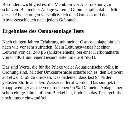
Besonders wichtig ist es, die Membran vor Austrocknung zu
schützen. Bei meiner Anlage waren 2 Gummistopfen dabei. Mit
diesen Abdeckungen verschließe ich den Osmose- und den
Abwasserschlauch nach jedem Gebrauch.
Ergebnisse des Osmoseanlage Tests
Nach einigen Jahren Erfahrung mit meiner Osmoseanlage bin ich
nach wie vor sehr zufrieden. Mein Leitungswasser hat einen
Leitwert von ca. 240 µS (Mikrosiemens) bei einer Karbonathärte
von 6 °dKH und einer Gesamthärte um die 9 °dGH.
Das sind Werte, die für die Pflege vieler Aquarienfische völlig in
Ordnung sind. Mit der Umkehrosmose schaffe ich es, den Leitwert
auf etwa 15 µS zu drücken. Das bedeutet, dass fast 94 % der
gelösten Stoffe aus dem Wasser entfernt werden. Das sind jetzt
knapp weniger als die versprochenen 95 %. Da meine Anlage aber
schon einige Jahre auf dem Buckel hat, finde ich das Testergebnis
noch immer einwandfrei.