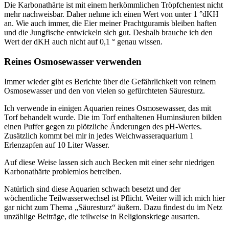
Die Karbonathärte ist mit einem herkömmlichen Tröpfchentest nicht
mehr nachweisbar. Daher nehme ich einen Wert von unter 1 °dKH
an. Wie auch immer, die Eier meiner Prachtguramis bleiben haften
und die Jungfische entwickeln sich gut. Deshalb brauche ich den
Wert der dKH auch nicht auf 0,1 ° genau wissen.
Reines Osmosewasser verwenden
Immer wieder gibt es Berichte über die Gefährlichkeit von reinem
Osmosewasser und den von vielen so gefürchteten Säuresturz.
Ich verwende in einigen Aquarien reines Osmosewasser, das mit
Torf behandelt wurde. Die im Torf enthaltenen Huminsäuren bilden
einen Puffer gegen zu plötzliche Änderungen des pH-Wertes.
Zusätzlich kommt bei mir in jedes Weichwasseraquarium 1
Erlenzapfen auf 10 Liter Wasser.
Auf diese Weise lassen sich auch Becken mit einer sehr niedrigen
Karbonathärte problemlos betreiben.
Natürlich sind diese Aquarien schwach besetzt und der
wöchentliche Teilwasserwechsel ist Pflicht. Weiter will ich mich hier
gar nicht zum Thema „Säuresturz“ äußern. Dazu findest du im Netz
unzählige Beiträge, die teilweise in Religionskriege ausarten.