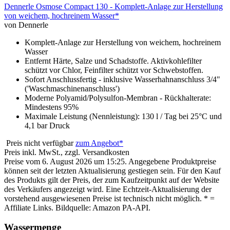
Dennerle Osmose Compact 130 - Komplett-Anlage zur Herstellung
von weichem, hochreinem Wasser*
von Dennerle
Komplett-Anlage zur Herstellung von weichem, hochreinem
Wasser
Entfernt Härte, Salze und Schadstoffe. Aktivkohlefilter
schützt vor Chlor, Feinfilter schützt vor Schwebstoffen.
Sofort Anschlussfertig - inklusive Wasserhahnanschluss 3/4"
('Waschmaschinenanschluss')
Moderne Polyamid/Polysulfon-Membran - Rückhalterate:
Mindestens 95%
Maximale Leistung (Nennleistung): 130 l / Tag bei 25°C und
4,1 bar Druck
Preis nicht verfügbar
zum Angebot*
Preis inkl. MwSt., zzgl. Versandkosten
Preise vom 6. August 2026 um 15:25. Angegebene Produktpreise
können seit der letzten Aktualisierung gestiegen sein. Für den Kauf
des Produkts gilt der Preis, der zum Kaufzeitpunkt auf der Website
des Verkäufers angezeigt wird. Eine Echtzeit-Aktualisierung der
vorstehend ausgewiesenen Preise ist technisch nicht möglich. * =
Affiliate Links. Bildquelle: Amazon PA-API.
Wassermenge